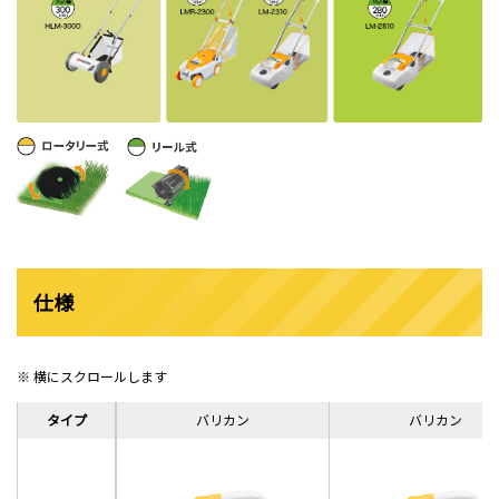
仕様
※ 横にスクロールします
タイプ
タイプ
バリカン
バリカン
バリカン
バリカン