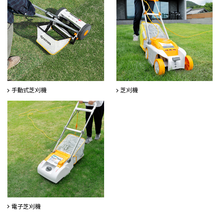
⼿動式芝刈機
芝刈機
電⼦芝刈機