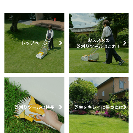
おススメの
トップページ
芝刈りツールはこれ！
芝刈りツール
の特長
芝生をキレイに
保つには