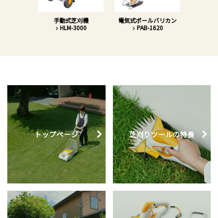
手動式芝刈機
電気式ポールバリカン
充電式ポ
HLM-3000
PAB-1620
B
トップページ
芝刈りツール
の特長