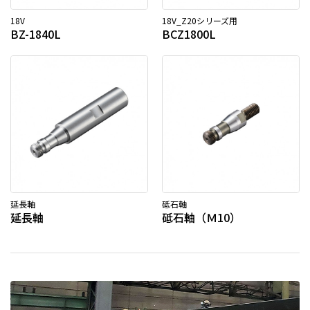
18V
18V_Z20シリーズ用
BZ-1840L
BCZ1800L
延長軸
砥石軸
延長軸
砥石軸（Ｍ10）