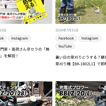
月3日
2026年7月31日
ok
Instagram
Facebook
Instagram
YouTube
専門家・高荷さん京セラの「無
プ」を解説！
暑い日の草刈りどうする？静
草刈り機【BK-1802L1】で