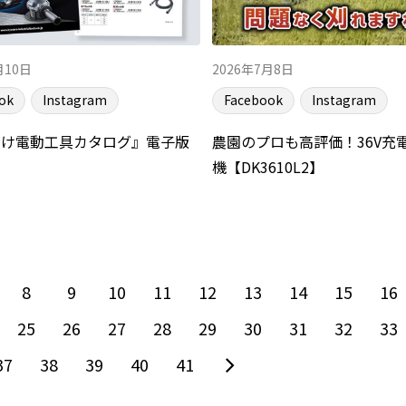
月10日
2026年7月8日
ok
Instagram
Facebook
Instagram
向け電動工具カタログ』電子版
農園のプロも高評価！36V充
！
機【DK3610L2】
8
9
10
11
12
13
14
15
16
25
26
27
28
29
30
31
32
33
37
38
39
40
41