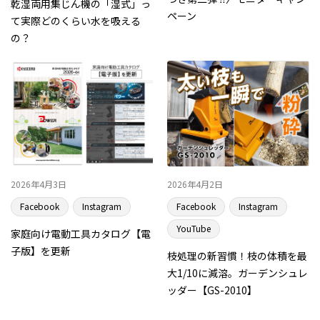
乾湿両用集じん機の「湿式」っ
ペーン
て実際どのくらい水を吸える
の？
2026年4月3日
2026年4月2日
Facebook
Instagram
Facebook
Instagram
YouTube
家庭向け電動工具カタログ【電
子版】を更新
枝処理の新習慣！枝の体積を最
大1/10に減溶。ガーデンシュレ
ッダー【GS-2010】