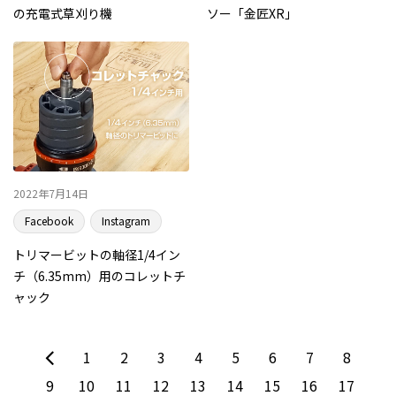
の充電式草刈り機
ソー「金匠XR」
2022年7月14日
Facebook
Instagram
トリマービットの軸径1/4イン
チ（6.35mm）用のコレットチ
ャック
1
2
3
4
5
6
7
8
9
10
11
12
13
14
15
16
17