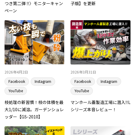
つき第二弾 ‼〉モニターキャン
子版】を更新
ペーン
2026年4月2日
2026年3月31日
Facebook
Instagram
Facebook
Instagram
YouTube
YouTube
枝処理の新習慣！枝の体積を最
マンホール蓋製造工場に潜入‼L
大1/10に減溶。ガーデンシュレ
シリーズ本音レビュー！
ッダー【GS-2010】