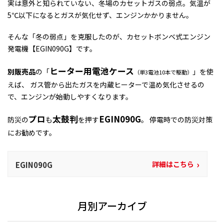
実は意外と知られていない、冬場のカセットガスの弱点。気温が
5℃以下になるとガスが気化せず、エンジンかかりません。
そんな「冬の弱点」を克服したのが、カセットボンベ式エンジン
発電機【EGIN090G】です。
ヒーター用電池ケース
別販売品
の「
」を使
（単3電池10本で駆動）
えば、 ガス管から出たガスを内蔵ヒーターで温め気化させるの
で、エンジンが始動しやすくなります。
プロ
太鼓判
EGIN090G
防災の
も
を押す
。 停電時での防災対策
にお勧めです。
›
詳細はこちら
EGIN090G
月別アーカイブ