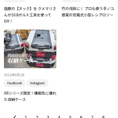
話題の【ヌック】を クメマリさ
竹の伐採に！ プロも使う手ノコ
んが10.8ボルト工具を使って
感覚の充電式小型レシプロソー
DIY！
2022年9月1日
Facebook
Instagram
XRシリーズ限定！機能性に優れ
た収納ケース
1
2
3
4
5
6
7
8