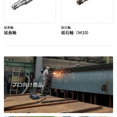
延長軸
砥石軸
延長軸
砥石軸（Ｍ10）
プロ向け商品