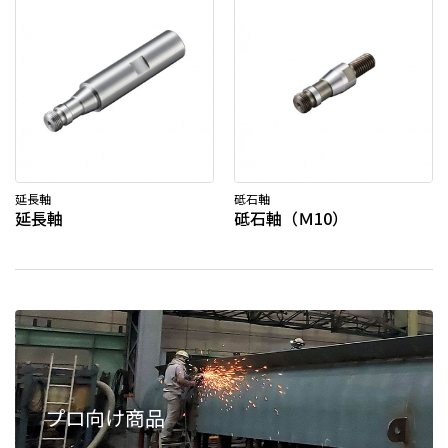
延長軸
砥石軸
延長軸
砥石軸（Ｍ10）
プロ向け商品