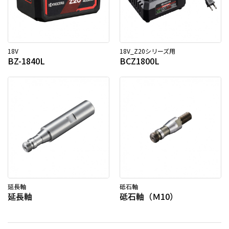
18V
18V_Z20シリーズ用
BZ-1840L
BCZ1800L
延長軸
砥石軸
延長軸
砥石軸（Ｍ10）