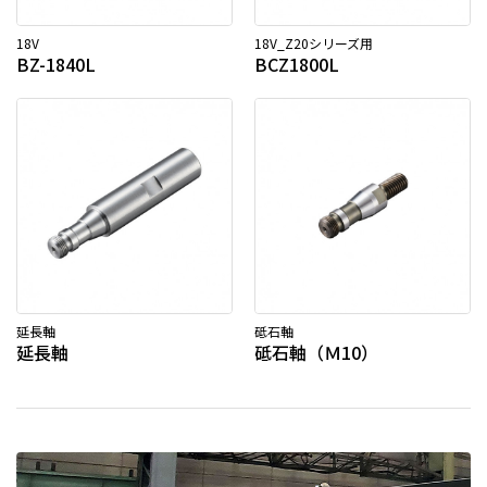
18V
18V_Z20シリーズ用
BZ-1840L
BCZ1800L
延長軸
砥石軸
延長軸
砥石軸（Ｍ10）