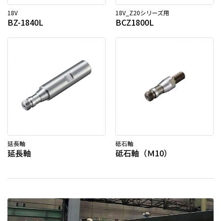
18V
18V_Z20シリーズ用
BZ-1840L
BCZ1800L
延長軸
砥石軸
延長軸
砥石軸（Ｍ10）