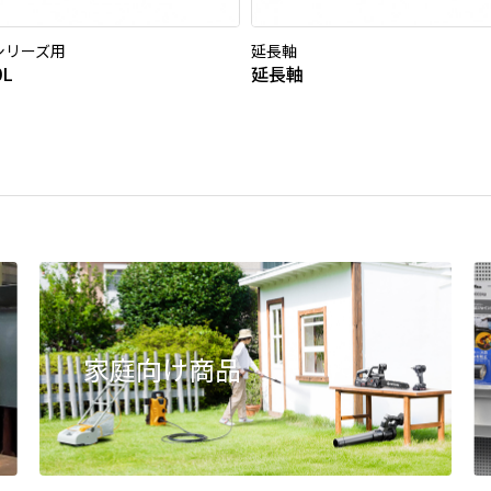
0シリーズ用
延長軸
0L
延長軸
家庭向け商品