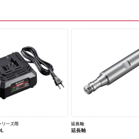
0シリーズ用
延長軸
0L
延長軸