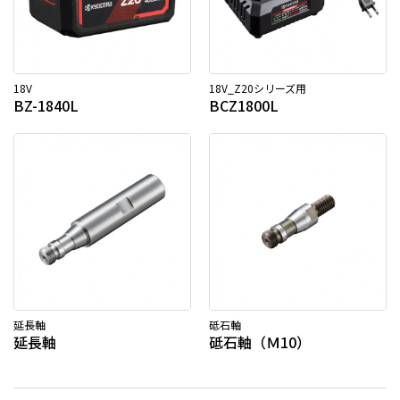
18V
18V_Z20シリーズ用
BZ-1840L
BCZ1800L
延長軸
砥石軸
延長軸
砥石軸（Ｍ10）