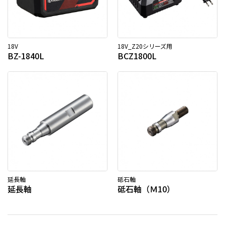
18V
18V_Z20シリーズ用
BZ-1840L
BCZ1800L
延長軸
砥石軸
延長軸
砥石軸（Ｍ10）