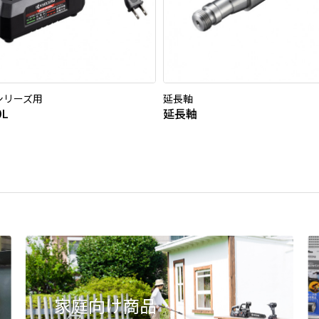
0シリーズ用
延長軸
0L
延長軸
家庭向け商品