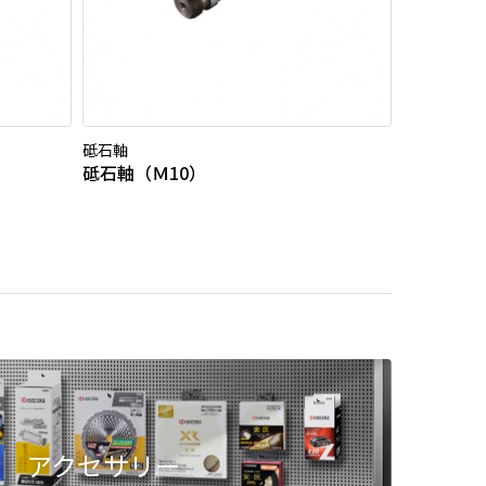
砥石軸
砥石軸（Ｍ10）
アクセサリー