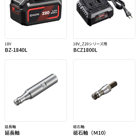
18V
18V_Z20シリーズ用
BZ-1840L
BCZ1800L
延長軸
砥石軸
延長軸
砥石軸（Ｍ10）