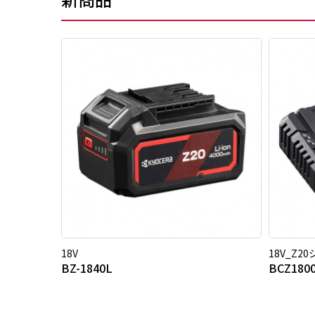
18V
18V_Z2
BZ-1840L
BCZ180