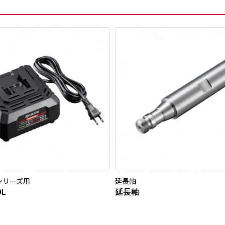
0シリーズ用
延長軸
0L
延長軸