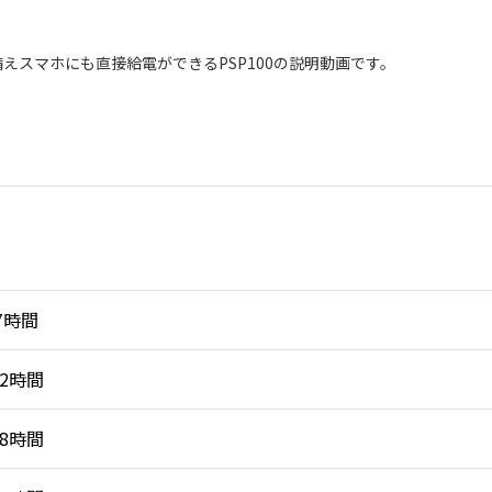
えスマホにも直接給電ができるPSP100の説明動画です。
－7時間
12時間
18時間