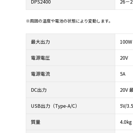
DPS2400
26－
※周囲の温度や電池の状態により変動します。
最大出力
100W
電源電圧
20V
電源電流
5A
DC出力
20V 
USB出力（Type-A/C）
5V/3
質量
4.0kg