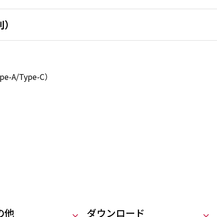
別）
A/Type-C）
の他
ダウンロード