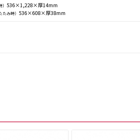
536×1,228×厚14mm
時）
536×608×厚38mm
たたみ時）