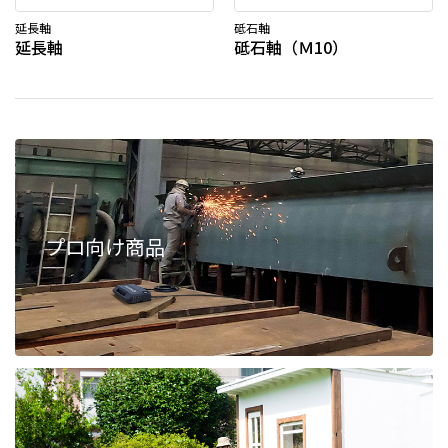
延長軸
砥石軸
延長軸
砥石軸（Ｍ10）
プロ向け商品