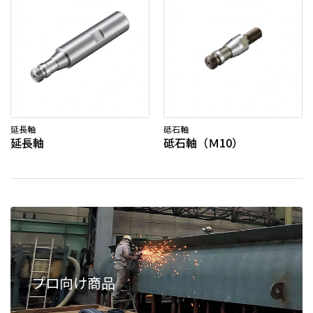
延長軸
砥石軸
延長軸
砥石軸（Ｍ10）
プロ向け商品