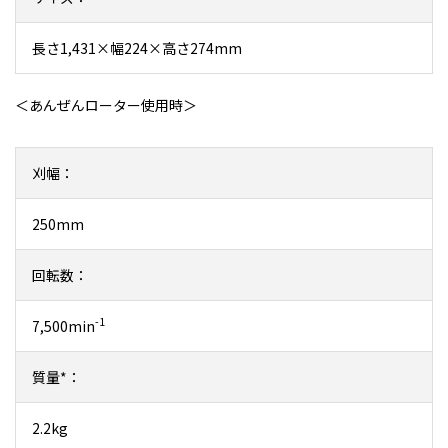
長さ1,431×幅224×高さ274mm
＜あんぜんローター使用時＞
刈幅：
250mm
回転数：
-1
7,500min
質量*：
2.2kg