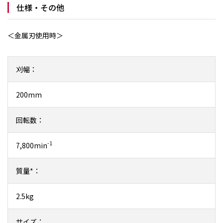
仕様・その他
＜金属刃使用時＞
刈幅：
200mm
回転数：
-1
7,800min
質量*：
2.5kg
サイズ：