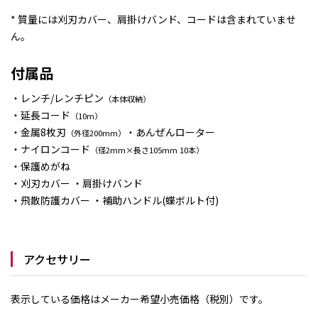
* 質量には刈刃カバー、肩掛けバンド、コードは含まれていませ
ん。
付属品
・レンチ/レンチピン
（本体収納）
・延長コード
（10m）
・金属8枚刃
・あんぜんローター
（外径200mm）
・ナイロンコード
（径2mm×長さ105mm 10本）
・保護めがね
・刈刃カバー ・肩掛けバンド
・飛散防護カバー ・補助ハンドル(蝶ボルト付)
アクセサリー
表示している価格はメーカー希望小売価格（税別）です。