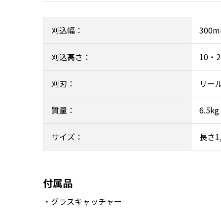
刈込幅：
300
刈込高さ：
10・
刈刃：
リー
質量：
6.5kg
サイズ：
長さ1
付属品
・グラスキャッチャー