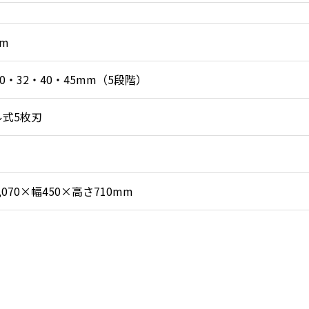
mm
20・32・40・45mm（5段階）
ル式5枚刃
,070×幅450×高さ710mm