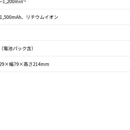
～1,200min
、1,500mAh、リチウムイオン
kg（電池パック含）
29×幅79×高さ214mm