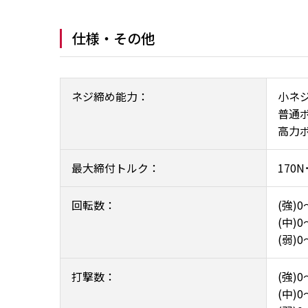
仕様・その他
ネジ締め能力：
小ネジ
普通ボ
高力ボ
最大締付トルク：
170N
回転数：
(強)0
(中)0
(弱)0
打撃数：
(強)0
(中)0