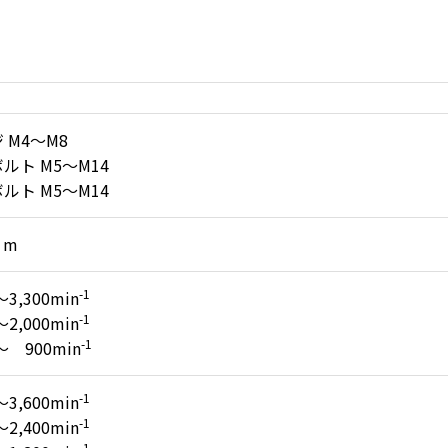
 M4～M8
ルト M5～M14
ルト M5～M14
･m
-1
～3,300min
-1
～2,000min
-1
～ 900min
-1
～3,600min
-1
～2,400min
-1