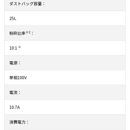
ダストバッグ容量：
25L
※2
粉砕比率
：
※
10:1
電源：
単相100V
電流：
10.7A
消費電力：