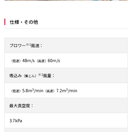
仕様・その他
※1
ブロワー
風速：
48ｍ/s
60ｍ/s
（低速）
（高速）
※1
吸込み
風量：
（集じん）
3
3
5.8m
/min
7.2m
/min
（低速）
（高速）
最大真空度：
3.7kPa