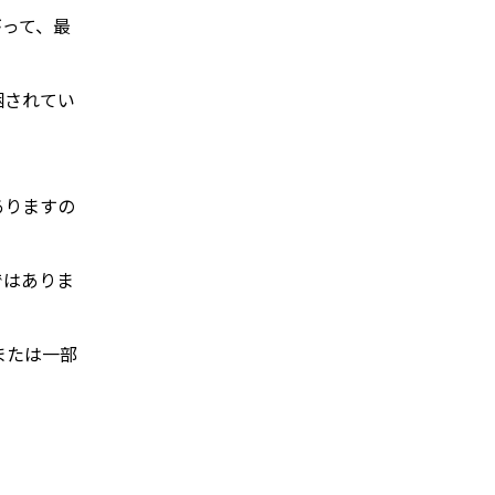
がって、最
梱されてい
ありますの
ではありま
または一部