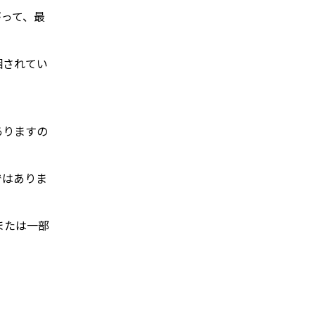
がって、最
梱されてい
ありますの
ではありま
または一部