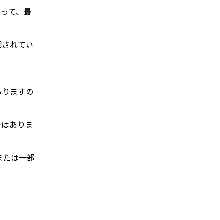
がって、最
梱されてい
ありますの
ではありま
または一部