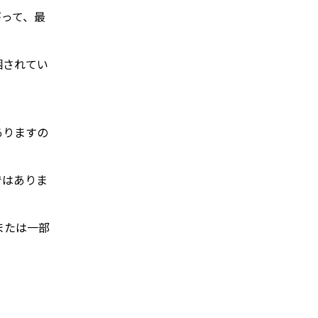
がって、最
梱されてい
ありますの
ではありま
または一部