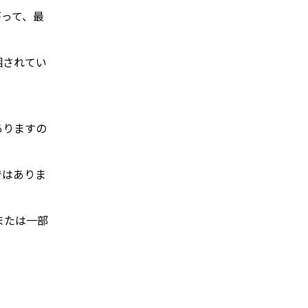
がって、最
梱されてい
ありますの
ではありま
または一部