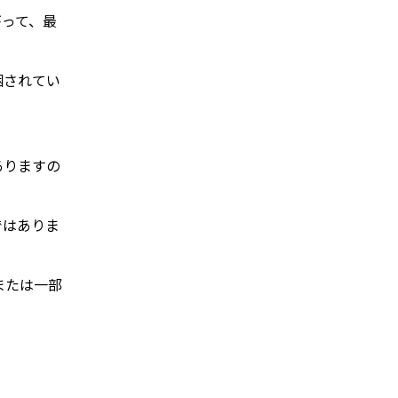
がって、最
梱されてい
ありますの
ではありま
または一部