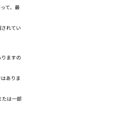
がって、最
梱されてい
ありますの
ではありま
または一部