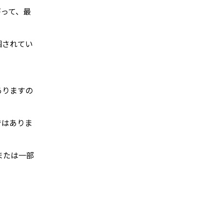
がって、最
梱されてい
ありますの
ではありま
または一部