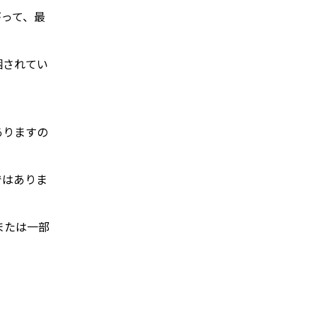
がって、最
梱されてい
ありますの
ではありま
または一部