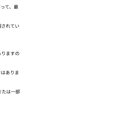
がって、最
梱されてい
ありますの
ではありま
または一部