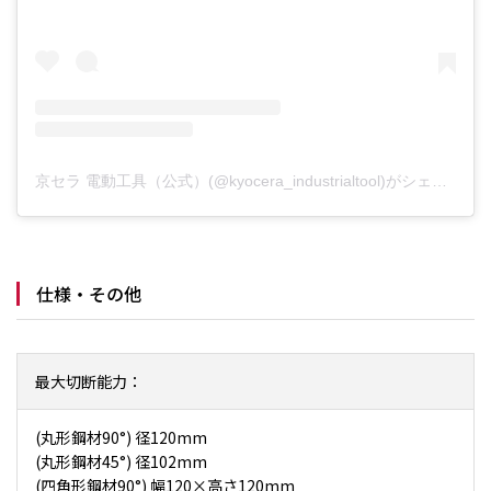
京セラ 電動工具（公式）(@kyocera_industrialtool)がシェアした投稿
仕様・その他
最大切断能力：
(丸形鋼材90°) 径120mm
(丸形鋼材45°) 径102mm
(四角形鋼材90°) 幅120×高さ120mm