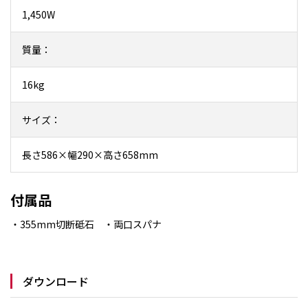
1,450W
質量：
16kg
サイズ：
長さ586×幅290×高さ658mm
付属品
・355mm切断砥石 ・両口スパナ
ダウンロード