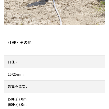
仕様・その他
口径：
15/25mm
最高全揚程：
(50Hz)7.0m
(60Hz)7.0m