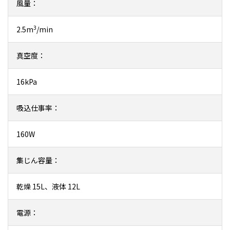
風量：
3
2.5m
/min
真空度：
16kPa
吸込仕事率：
160W
集じん容量：
乾燥 15L、液体 12L
電源：