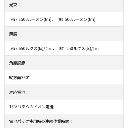
光束：
1500ルーメン(lm)、
500ルーメン(lm)
（強）
（弱）
照度：
650ルクス(lx)/１ｍ、
250ルクス(lx)/1ｍ
（強）
（弱）
角度調節：
縦方向360°
対応電池：
18Ｖリチウムイオン電池
電池パック使用時の連続作業時間：