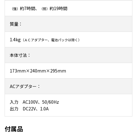
約7時間、
約19時間
（強）
（弱）
質量：
1.4kg
（ＡＣアダプター、電池パックは除く）
本体寸法：
173mm×240mm×295mm
ACアダプター：
入力 AC100V、50/60Hz
出力 DC22V、1.0A
付属品