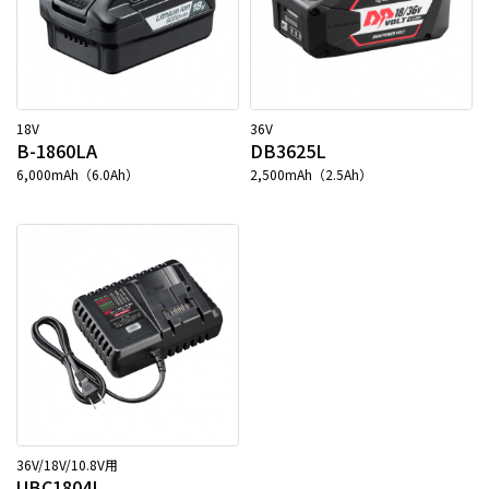
18V
36V
B-1860LA
DB3625L
6,000mAh（6.0Ah）
2,500mAh（2.5Ah）
36V/18V/10.8V用
UBC1804L