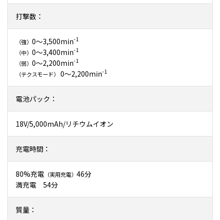
打撃数：
-1
0～3,500min
（強）
-1
0～3,400min
（中）
-1
0～2,200min
（弱）
-1
0～2,200min
（テクスモード）
電池パック：
18V/5,000mAh/リチウムイオン
充電時間：
80%充電
46分
（実用充電）
満充電 54分
質量：