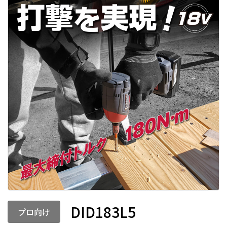
DID183L5
プロ向け