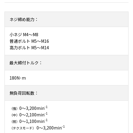
ネジ締め能力：
小ネジ M4～M8
普通ボルト M5～M16
高力ボルト M5～M14
最大締付トルク：
180N･m
無負荷回転数：
-1
0～3,200min
（強）
-1
0～2,100min
（中）
-1
0～1,100min
（弱）
-1
0～3,200min
（テクスモード）