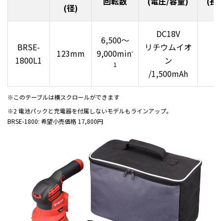
回転数
(電圧/容量)
(長
(径)
DC18V
6,500～
BRSE-
リチウムイオ
-
123mm
9,000min
1800L1
ン
1
/1,500mAh
※このテーブルは横スクロールができます
※2 電池パックと充電器を付属しないモデルもラインアップ。
BRSE-1800: 希望小売価格 17,800円