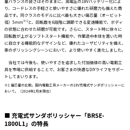
量バランスの良さはそのままに、高電圧の18Vバッテリー化によ
り、コードレスの手軽さと使いやすさに優れた研磨力も備えた商
品です。同クラスのモデルに比べ最も大きい偏芯量（オービット
※1
径）5mm
と、回転数を6段階に調節できる変速機能で、ボディ
の状態に合わせた研磨が可能です。さらに、スタート時に徐々に
回転数が上がるソフトスタート機能や、作業途中本体を置いた時
に自立する機能的なデザインなど、優れたユーザビリティを備え、
車のポリッシングシーンにおいて、より使いやすく進化しました。
当社では今後も、使いやすさを追求した付加価値の高い電動工
具を市場に供給することで、お客さまの快適なDIYライフをサポー
トしてまいります。
※1 偏芯量の比較。国内電動工具メーカーの18V充電式サンダポリッシャーに
おいて。（2024年1月末現在）
■ 充電式サンダポリッシャー「BRSE-
1800L1」の特長