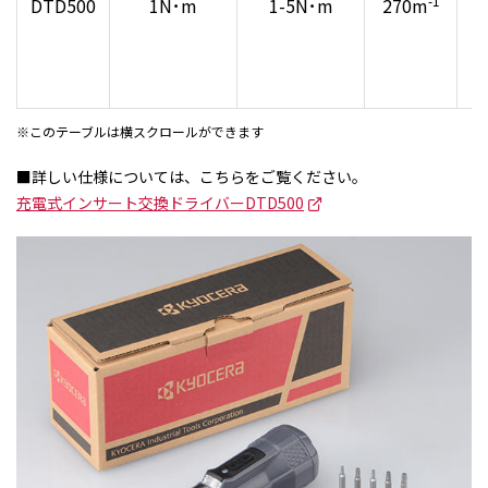
-1
DTD500
1N･m
1-5N･m
270m
（
※このテーブルは横スクロールができます
■詳しい仕様については、こちらをご覧ください。
充電式インサート交換ドライバーDTD500