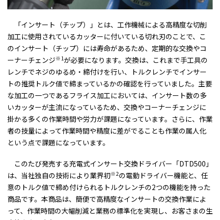
「インサート（チップ）」とは、工作機械による高精度な切削
加工に使用されているカッターに付いている切れ刃のことで、こ
のインサート（チップ）には寿命があるため、定期的な交換やコ
※1
ーナーチェンジ
が必要になります。交換は、これまで手工具の
レンチでネジのゆるめ・締付けを行い、トルクレンチでインサー
トの推奨トルク値で締まっているかの確認を行っていました。主要
な加工の一つであるフライス加工においては、インサート数の多
いカッターが主流になっているため、交換やコーナーチェンジに
掛かる多くの作業時間や労力が課題になっています。さらに、作業
者の技量によって作業時間や精度に差がでることも作業の属人化
という点で課題になっています。
このたび発売する充電式インサート交換ドライバー「DTD500」
※2
は、当社独自の技術により業界初
の電動ドライバー機能と、任
意のトルク値で締め付けられるトルクレンチの2つの機能を持った
商品です。本商品は、簡便で高精度なインサートの交換作業によ
って、作業時間の大幅削減と業務の標準化を実現し、お客さまの生