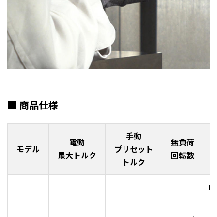
■ 商品仕様
手動
電動
無負荷
モデル
プリセット
最大トルク
回転数
トルク
DC
リ
ム