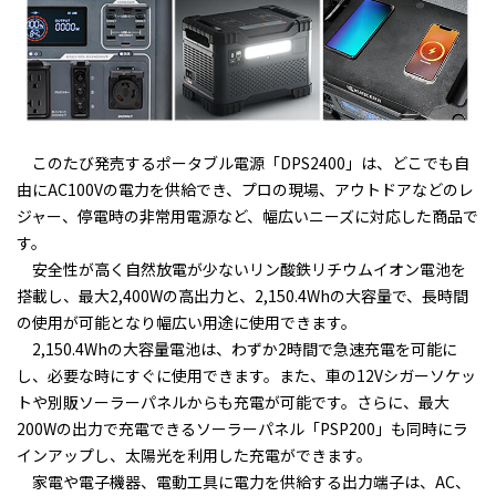
このたび発売するポータブル電源「DPS2400」は、どこでも自
由にAC100Vの電力を供給でき、プロの現場、アウトドアなどのレ
ジャー、停電時の非常用電源など、幅広いニーズに対応した商品で
す。
安全性が高く自然放電が少ないリン酸鉄リチウムイオン電池を
搭載し、最大2,400Wの高出力と、2,150.4Whの大容量で、長時間
の使用が可能となり幅広い用途に使用できます。
2,150.4Whの大容量電池は、わずか2時間で急速充電を可能に
し、必要な時にすぐに使用できます。また、車の12Vシガーソケッ
トや別販ソーラーパネルからも充電が可能です。さらに、最大
200Wの出力で充電できるソーラーパネル「PSP200」も同時にラ
インアップし、太陽光を利用した充電ができます。
家電や電子機器、電動工具に電力を供給する出力端子は、AC、