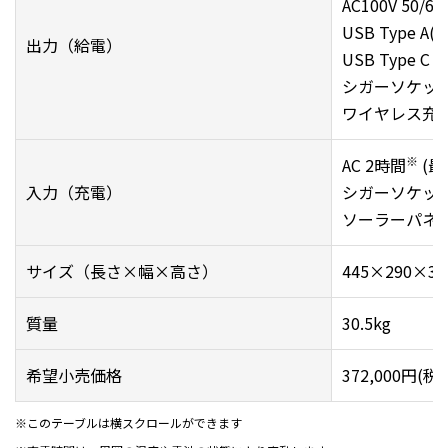
AC100V 50/6
USB Type A
出力（給電）
USB Type C 
シガーソケット 1
ワイヤレス充電 
※
AC 2時間
(最
入力（充電）
シガーソケット
ソーラーパネル 1
サイズ（長さ×幅×高さ）
445×290×3
質量
30.5kg
希望小売価格
372,000円(税
※このテーブルは横スクロールができます