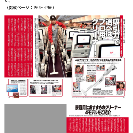
た。
（掲載ページ：P64～P66）