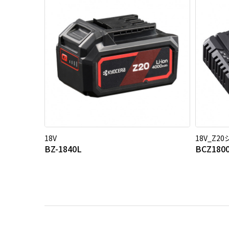
18V
18V_Z2
BZ-1840L
BCZ180