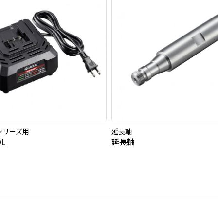
0シリーズ用
延長軸
0L
延長軸