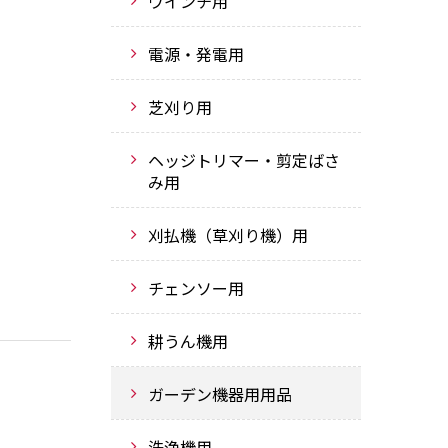
ウインチ用
電源・発電用
芝刈り用
ヘッジトリマー・剪定ばさ
み用
刈払機（草刈り機）用
チェンソー用
耕うん機用
ガーデン機器用用品
洗浄機用