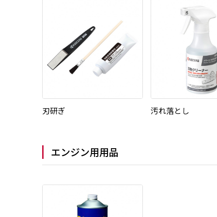
刃研ぎ
汚れ落とし
エンジン用用品