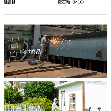
延長軸
砥石軸（Ｍ10）
プロ向け商品
家庭向け商品