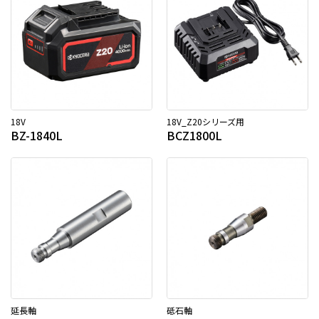
18V
18V_Z20シリーズ用
BZ-1840L
BCZ1800L
延長軸
砥石軸