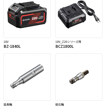
18V
18V_Z20シリーズ用
BZ-1840L
BCZ1800L
延長軸
砥石軸